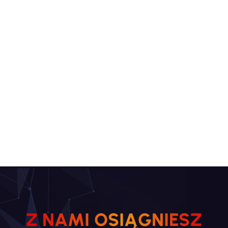
Suwałki, agencja eventowa Trójmiasto,
agencja eventowa Łódź, agencja eventowa
Nysa, agencja eventowa Szczyrk, agencja
eventowa Kalisz, agencja eventowa
Rzeszów, agencja eventowa Gliwice,
agencja eventowa Rybnik, agencja
eventowa Białystok,
Z
N
A
M
I
O
S
I
Ą
G
N
I
E
S
Z