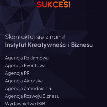
S
U
K
C
E
S
!
Skontaktuj się z nami!
Instytut Kreatywności i Biznesu
Agencja Reklamowa
Agencja Eventowa
Agencja PR
Agencja Aktorska
Agencja Zatrudnienia
Agencja Rozwoju Biznesu
Wydawnictwo IKiB