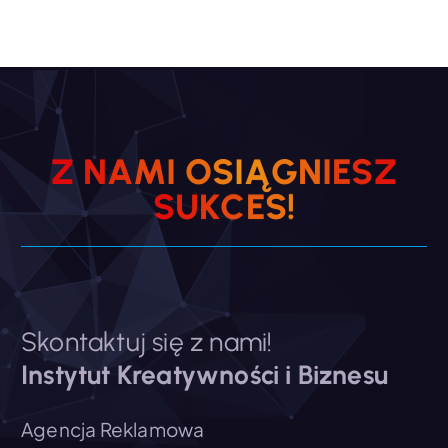
Z
N
A
M
I
O
S
I
Ą
G
N
I
E
S
Z
S
!
E
C
K
S
U
Skontaktuj się z nami!
Instytut Kreatywności i Biznesu
Agencja Reklamowa