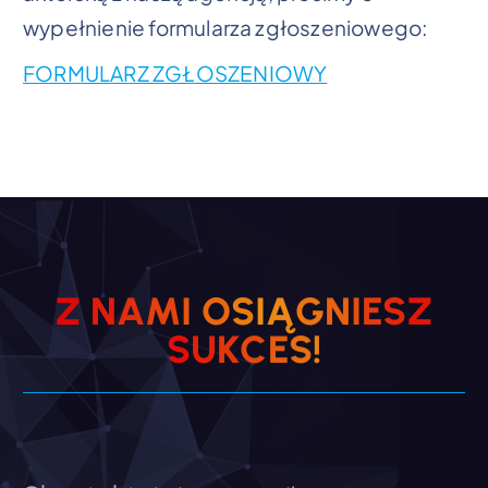
wypełnienie formularza zgłoszeniowego:
FORMULARZ ZGŁOSZENIOWY
Z
N
A
M
I
O
S
I
Ą
G
N
I
E
S
Z
S
E
!
C
K
U
S